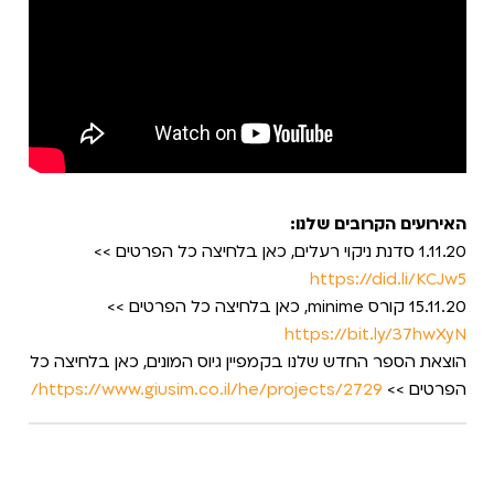
האירועים הקרובים שלנו:
1.11.20 סדנת ניקוי רעלים, כאן בלחיצה כל הפרטים >>
https://did.li/KCJw5
15.11.20 קורס minime, כאן בלחיצה כל הפרטים >>
https://bit.ly/37hwXyN
הוצאת הספר החדש שלנו בקמפיין גיוס המונים, כאן בלחיצה כל
הפרטים >>
https://www.giusim.co.il/he/projects/2729/