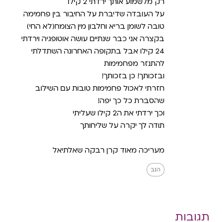
רק מלשמוע אותך ירדתי 2 קילו
על העובדה שדיברת על החיבור בין פחמימה
טובה לשומן בריא וחלבון מין הצומח(לא החי)
בקצרה אני כבר שנתיים עושה אוטופגיה וירדתי
24 קילו אבל בתקופה האחרונה השתדלתי
להתנזר מפחמימות
ובזכותך! כן בזכותך!
חזרתי לאכול פחמימות טובות עם השילוב
שהסברת כל כך יפה!
וכך ירדתי את ה2 קילו שעליתי
תודה לך יקרה על שליחותך
מעריכה מאוד קרן רבקה שאלתיאל
הגב
תגובות