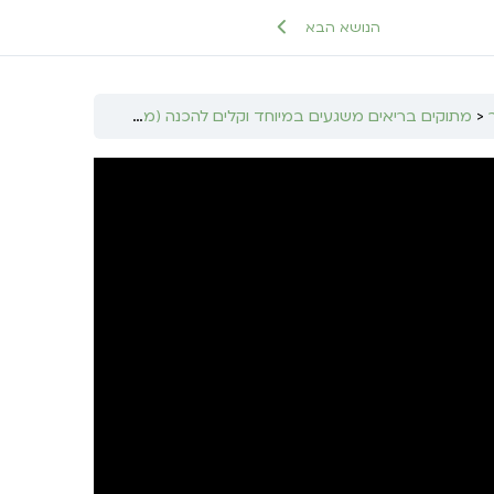
הנושא הבא
מתוקים בריאים משגעים במיוחד וקלים להכנה (מתאים לא.בוקר שנייה/ארוחת אחה”צ/א. ערב)