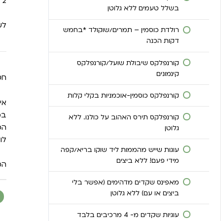
2 כפות תוספת – מה שאוהבים.
מלוואח היסטרי עדשים- עגבניות ופסטו!
לחם בירה
בשלל טעמים ללא גלוטן
לשטח
מלוואח מקמח חומוס, פסטו ושומשום שחור
מיני בורקסים ממולאים בגבינות טבעוניות
רולדת כוסמין – תמרים/שוקולד *בחמש
דקות הכנה
פוקצ’ה מכוסמין
קורנפלקס שיבולת שועל/קורנפלקס
קובניות כוסמין
קינמונים
חט
קורנפלקס כוסמין-אוכמניות בקלי קלות
איך
במ
קורנפלקס תירס האהוב על כולנו. ללא
הכ
גלוטן
לוז
עוגות שייש מהממות ליד שוקו בריא/קפה
מידי פעם! ללא ביצים
המ
מאפינס שקדים מדהימים (אפשר בלי
ביצים או עם) ללא גלוטן
עוגיות שקדים מ- 4 מרכיבים בלבד