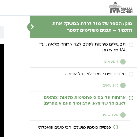
מוגן: הספר של מזל לרדת במשקל אחת
ולתמיד – תכנים משלימים לספר
תבשילים מירקות לשלב לצד ארוחה מלאה , עד
1/4 מהצלחת
9 נושאים
סלטים חיים לשלב לצד כל ארוחה
כרובית/שעועית/ברוקולי וכו בקרם
קוקוס/רוטב סויה
13 נושאים
אנטי פסטי מדהים עם טריק בצי’ק
ארוחות על בסיס פחמימות מלאות (מתאים
סלט מלפפונים בצי’ק! טעים ומרענן!
להפחתת השמן
לא.בוקר שנייה/א. ערב ומיד פעם א.צהרים)
סלט עגבניות שרי מהפנט!
צי’פס בטטה מתובל – טעים בטירוף!
20 נושאים
סלק סלק קליל ובריא!
פנקייק כוסמין מושלם! הכי טעים שאכלתי
צי’פס קולרבי גזר וסלרי היסטרי