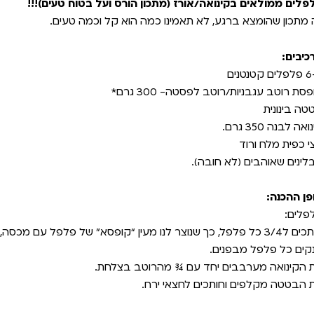
פלים ממולאים בקינואה/אורז (מתכון הורס ועל בטוח טעים)!!!
 מתכון שהומצא ברגע, לא תאמינו כמה הוא קל וכמה טעים.
כיבים:
 קטנטנים
סת רוטב עגבניות/רוטב לפסטה- 300 גרם*
טה בינונית
אה לבנה 350 גרם.
י כפית מלח ורוד
לינים שאוהבים (לא חובה).
פן ההכנה:
פלים:
פלפל, כך שנוצר לנו מעין “קופסא” של פלפל עם מכסה,
קים כל פלפל מבפנים.
 הקינואה מערבבים יחד עם ¾ מהרוטב בצלחת.
 הבטטה מקלפים וחותכים לחצאי ירח.