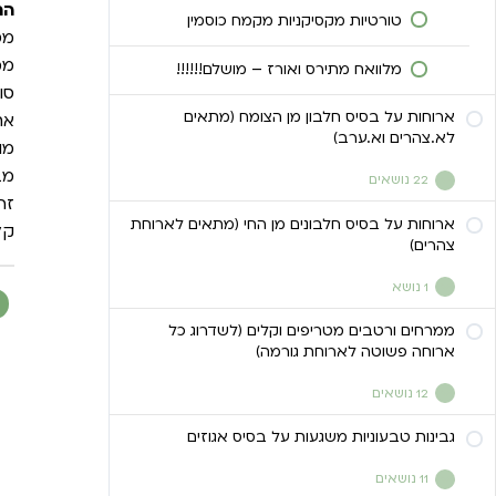
הר
טורטיות מקסיקניות מקמח כוסמין
מס
ממ
מלוואח מתירס ואורז – מושלם!!!!!!
סו
ארוחות על בסיס חלבון מן הצומח (מתאים
את ה1/4 רוטב שנשאר מער
לא.צהרים וא.ערב)
מו
מבשלים
22 נושאים
זהו
ארוחות על בסיס חלבונים מן החי (מתאים לארוחת
קציצות/פשטידת קינואה חלומיות
קל
צהרים)
פלפלים ממולאים בקינואה/אורז
1 נושא
בסמטי/מלא
ממרחים ורטבים מטריפים וקלים (לשדרוג כל
? דג סלומון מושלם! מתכון בטוח וממכר! ?
חביתת חומוס וקמח עדשים מהממת!
ארוחה פשוטה לארוחת גורמה)
12 נושאים
ספגטי בלונז סויה
גבינות טבעוניות משגעות על בסיס אגוזים
פסטו פיסטוקים-מתכון מנצח!
מוקפץ סיני מתוק- מתכון ילדות שאני כל
כך אוהבת! שהבראתי!!!!
11 נושאים
ממרח פלפלים מושלם! מתכון קל ומנצח!!!