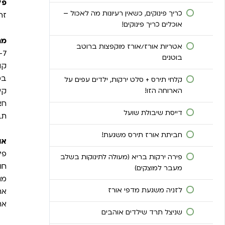
פל
כריך פינוקים, כשאין רעיונות מה לאכול –
זה
אוכלים כריך פינוקים!
מר
אטריות אורז/אורז מוקפצות ברוטב
6-7 פלפלים
בוטנים
קופ
בט
קלחי תירס + סלט ירקות, ילדים עפים על
קינו
הארוחה הזו!
חצ
דייסת שיבולת שועל
תב
חביתת אורז תירס משגעת!
או
פל
פירה ירקות בריא (מעולה לתינוקות בשלב
חותכים ל3/4 כל 
מעבר למוצקים)
מנ
לזניה משגעת מדפי אורז
את
את
שניצל תרד שילדים אוהבים