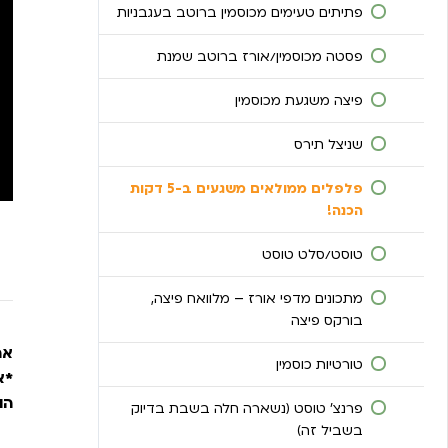
סלט גזר טעים!
פתיתים טעימים מכוסמין ברוטב בעגבניות
ירקות מוקפצים ברוטב סיני
סלט עגבניות בשום, סלט של ילדות!
פסטה מכוסמין/אורז ברוטב שמנת
ספגטי קישואים – מתכון מדהים
סלט שומר, קולורבי וגזר
פיצה משגעת מכוסמין
סטייק כרוב סגול
סלט כרוב לבן
שניצל תירס
ברוקולי/כרובית בקרם שמנת! טעים
ממש!!!
סלט פלפלים בצבעים
פלפלים ממולאים משגעים ב-5 דקות
הכנה!
בטטת פינוקים!
סלט ירקות ישראלי
טוסט/סלט טוסט
סלט עלים ירוקים קל להכנה
מתכונים מדפי אורז – מלוואח פיצה,
סלט ברוקולי וכרובית
בורקס פיצה
אה
מקלות סלרי שורפות שומן
טורטיות כוסמין
*א
סלט מיקי סופר פוד
הוא מ
פרנצ’ טוסט (נשארה חלה בשבת בדיוק
בשביל זה)