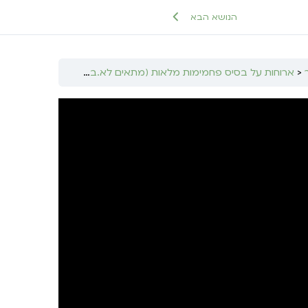
הנושא הבא
ארוחות על בסיס פחמימות מלאות (מתאים לא.בוקר שנייה/א. ערב ומיד פעם א.צהרים)