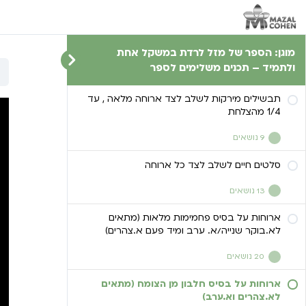
מוגן: הספר של מזל לרדת במשקל אחת
ולתמיד – תכנים משלימים לספר
תבשילים מירקות לשלב לצד ארוחה מלאה , עד
1/4 מהצלחת
9 נושאים
סלטים חיים לשלב לצד כל ארוחה
כרובית/שעועית/ברוקולי וכו בקרם
קוקוס/רוטב סויה
13 נושאים
אנטי פסטי מדהים עם טריק בצי’ק
ארוחות על בסיס פחמימות מלאות (מתאים
סלט מלפפונים בצי’ק! טעים ומרענן!
להפחתת השמן
לא.בוקר שנייה/א. ערב ומיד פעם א.צהרים)
סלט עגבניות שרי מהפנט!
צי’פס בטטה מתובל – טעים בטירוף!
20 נושאים
סלק סלק קליל ובריא!
ארוחות על בסיס חלבון מן הצומח (מתאים
פנקייק כוסמין מושלם! הכי טעים שאכלתי
צי’פס קולרבי גזר וסלרי היסטרי
לא.צהרים וא.ערב)