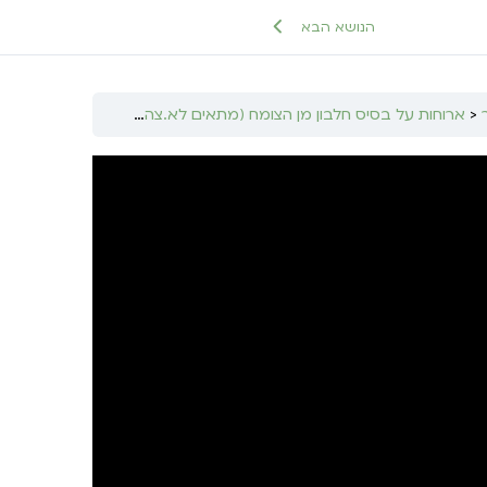
הנושא הבא
ארוחות על בסיס חלבון מן הצומח (מתאים לא.צהרים וא.ערב)
שיפודי ס