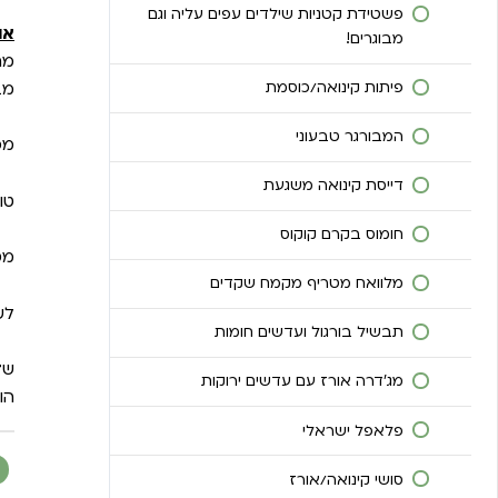
פשטידת קטניות שילדים עפים עליה וגם
כריך פינוקים, כשאין רעיונות מה לאכול –
או
מבוגרים!
אוכלים כריך פינוקים!
מחמ
מבש
פיתות קינואה/כוסמת
אטריות אורז/אורז מוקפצות ברוטב
בוטנים
המבורגר טבעוני
מכ
קלחי תירס + סלט ירקות, ילדים עפים על
דייסת קינואה משגעת
טו
הארוחה הזו!
חומוס בקרם קוקוס
דייסת שיבולת שועל
מס
מלוואח מטריף מקמח שקדים
חביתת אורז תירס משגעת!
לש
תבשיל בורגול ועדשים חומות
פירה ירקות בריא (מעולה לתינוקות בשלב
ש
ד
מעבר למוצקים)
מג’דרה אורז עם עדשים ירוקות
הו
לזניה משגעת מדפי אורז
פלאפל ישראלי
שניצל תרד שילדים אוהבים
סושי קינואה/אורז