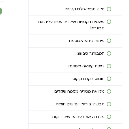
סלט מיקי סופר פוד
פרנצ’ טוסט (נשארה חלה בשבת בדיוק
סלט סביח/סלט קטניות
בשביל זה)
פשטידת קטניות שילדים עפים עליה וגם
כריך פינוקים, כשאין רעיונות מה לאכול –
מבוגרים!
אוכלים כריך פינוקים!
פיתות קינואה/כוסמת
אטריות אורז/אורז מוקפצות ברוטב
בוטנים
המבורגר טבעוני
קלחי תירס + סלט ירקות, ילדים עפים על
דייסת קינואה משגעת
הארוחה הזו!
חומוס בקרם קוקוס
דייסת שיבולת שועל
מלוואח מטריף מקמח שקדים
חביתת אורז תירס משגעת!
תבשיל בורגול ועדשים חומות
פירה ירקות בריא (מעולה לתינוקות בשלב
מעבר למוצקים)
מג’דרה אורז עם עדשים ירוקות
לזניה משגעת מדפי אורז