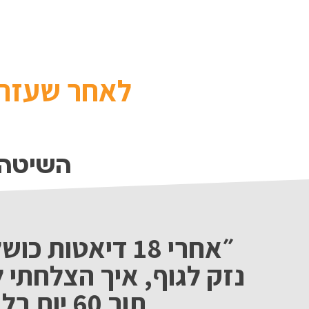
לאחר שעזרה
השיטה 
״אחרי 18 דיאטות 
תוך 60 יום בלבד״