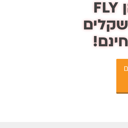
F
ינם!
ם