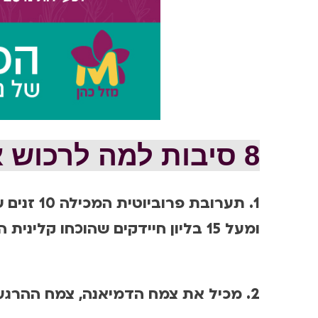
8 סיבות למה לרכוש את FLY הפרוביוטיקה של מזל כהן
1. תערובת פרוביוטית המכילה 10 זנים שונים של חיידקים פרוביוטים
ומעל 15 בליון חיידקים שהוכחו קלינית המסייעים לבעיות משקל, עיכול ובריאות
2. מכיל את צמח הדמיאנה, צמח ההרגעה, מה שעוזר לספיגה יעילה וטובה יותר של הפרוביוטיקה.