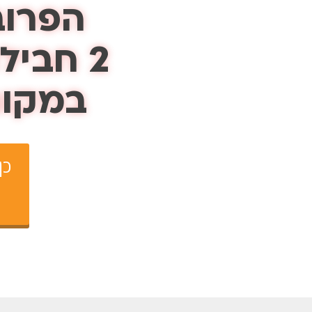
הפרובי
2 חבילות לחודשיים
במקום 285 כ
כן