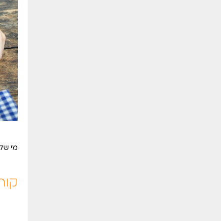
מי שלא
קור