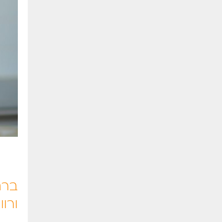
ברת
ורו