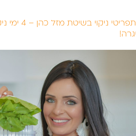
10 תפריטי ני
רה!